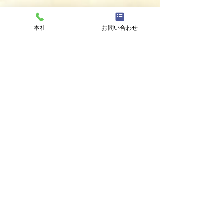
■会社概要
本社
お問い合わせ
菊清金属株式会社
社名
愛知県名古屋市東区車道町
住所
3丁目12番地
052-936-3401
電話番号
052-936-5070
FAX番号
名古屋市東区筒井1丁目15
工具部
番24号